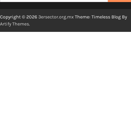
for:
Copyright © 2026
3ersector.org.mx
Theme: Timeless Blog By
Artify Themes
.