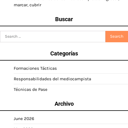
marcar, cubrir
Buscar
Search
for:
Categorías
Formaciones Tácticas
Responsabilidades del mediocampista
Técnicas de Pase
Archivo
June 2026