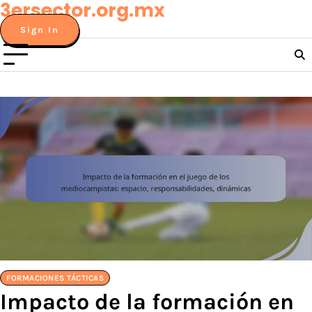
3ersector.org.mx
Skip
to
Sign In
content
FORMACIONES TÁCTICAS
Impacto de la formación en