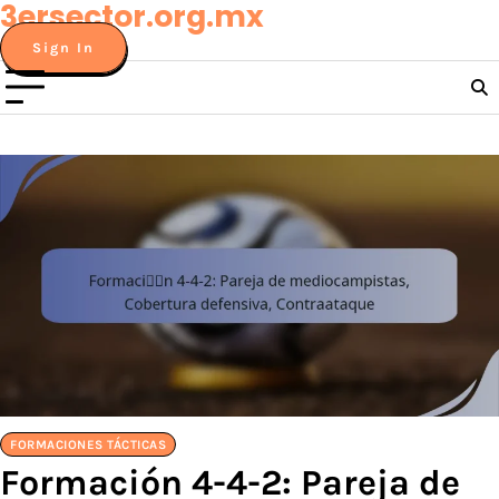
3ersector.org.mx
Skip
to
Sign In
content
FORMACIONES TÁCTICAS
Formación 4-4-2: Pareja de