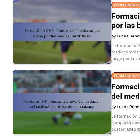
FORMACIONES
Formaci
por las 
by Lucas Benn
La formación 3-
mediocampistas
juego por las 
FORMACIONES
Formaci
del med
by Lucas Benn
La formación 5-
compactación 
buscan absorb