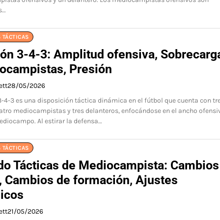
s…
 TÁCTICAS
ón 3-4-3: Amplitud ofensiva, Sobrecarg
ocampistas, Presión
ett
28/05/2026
-4-3 es una disposición táctica dinámica en el fútbol que cuenta con tr
atro mediocampistas y tres delanteros, enfocándose en el ancho ofensiv
diocampo. Al estirar la defensa…
 TÁCTICAS
do Tácticas de Mediocampista: Cambios
o, Cambios de formación, Ajustes
gicos
ett
21/05/2026