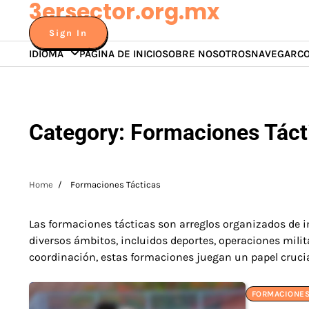
3ersector.org.mx
Skip
to
Sign In
content
IDIOMA
PÁGINA DE INICIO
SOBRE NOSOTROS
NAVEGAR
C
Category:
Formaciones Táct
Home
Formaciones Tácticas
Las formaciones tácticas son arreglos organizados de i
diversos ámbitos, incluidos deportes, operaciones milit
coordinación, estas formaciones juegan un papel crucial 
FORMACIONES