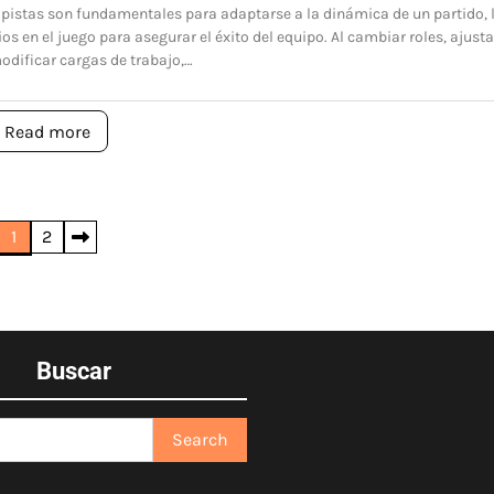
istas son fundamentales para adaptarse a la dinámica de un partido, 
s en el juego para asegurar el éxito del equipo. Al cambiar roles, ajusta
odificar cargas de trabajo,…
Read more
1
2
Buscar