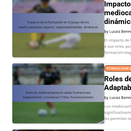
Impacto 
medioca
dinámic
by Lucas Benn
El impacto de 
a sus roles, p
formación ele
FORMACIONES
Roles d
Adaptabi
by Lucas Benn
Los mediocampi
significativam
les permiten r