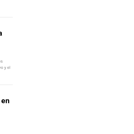
a
es
o y el
 en