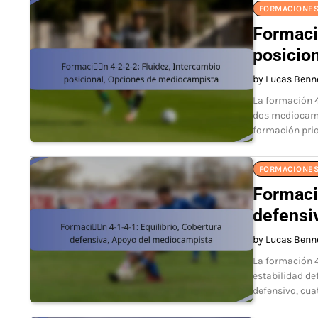
FORMACIONES
Formaci
posicio
by Lucas Benn
La formación 4
dos mediocamp
formación prio
FORMACIONES
Formació
defensi
by Lucas Benn
La formación 4-
estabilidad de
defensivo, cua