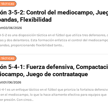
 TÁCTICAS
ón 3-5-2: Control del mediocampo, Jue
bandas, Flexibilidad
ett
03/06/2026
5-2 es una disposición táctica en el fútbol que utiliza tres defensores, 
 y dos delanteros. Esta formación enfatiza el control del mediocampo 
bandas, proporcionando flexibilidad tanto…
 TÁCTICAS
ón 5-4-1: Fuerza defensiva, Compactac
iocampo, Juego de contraataque
ett
01/06/2026
4-1 es un enfoque táctico en el fútbol que prioriza la fortaleza defensiva
en el mediocampo, lo que la hace altamente efectiva para equipos que
er presión. Con cinco…