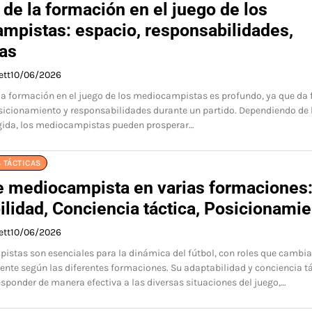
de la formación en el juego de los
mpistas: espacio, responsabilidades,
as
ett
10/06/2026
la formación en el juego de los mediocampistas es profundo, ya que da
osicionamiento y responsabilidades durante un partido. Dependiendo de 
gida, los mediocampistas pueden prosperar…
 TÁCTICAS
e mediocampista en varias formaciones
lidad, Conciencia táctica, Posicionami
ett
10/06/2026
stas son esenciales para la dinámica del fútbol, con roles que cambi
ente según las diferentes formaciones. Su adaptabilidad y conciencia t
esponder de manera efectiva a las diversas situaciones del juego,…