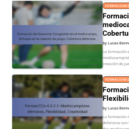
FORMACIONES
Formaci
medioca
Cobertu
by Lucas Benn
La formación e
mediocampista
creación de ju
FORMACIONES
Formaci
Flexibil
by Lucas Benn
La formación 4
defensiva con 
dos mediocamp