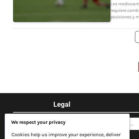
Los mediocamp
requiere cambio
posiciones y m
Posts
pagination
Legal
Search
Tu privacidad
We respect your privacy
for:
Política de cookies
Cookies help us improve your experience, deliver