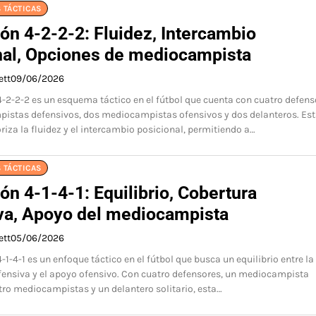
 TÁCTICAS
ón 4-2-2-2: Fluidez, Intercambio
nal, Opciones de mediocampista
ett
09/06/2026
-2-2-2 es un esquema táctico en el fútbol que cuenta con cuatro defens
istas defensivos, dos mediocampistas ofensivos y dos delanteros. Es
riza la fluidez y el intercambio posicional, permitiendo a…
 TÁCTICAS
n 4-1-4-1: Equilibrio, Cobertura
va, Apoyo del mediocampista
ett
05/06/2026
1-4-1 es un enfoque táctico en el fútbol que busca un equilibrio entre la
fensiva y el apoyo ofensivo. Con cuatro defensores, un mediocampista
tro mediocampistas y un delantero solitario, esta…