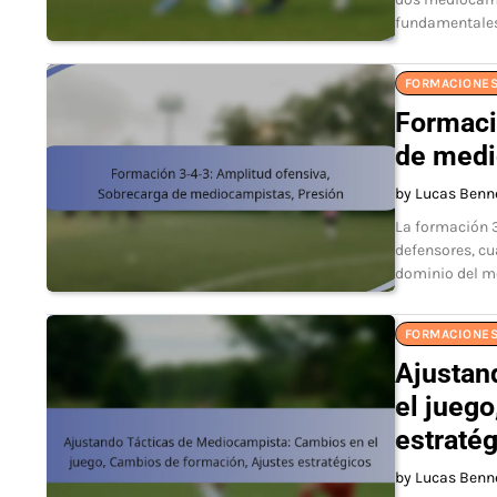
fundamentale
FORMACIONES
Formaci
de medi
by Lucas Benn
La formación 3
defensores, cu
dominio del me
FORMACIONES
Ajustan
el jueg
estraté
by Lucas Benn