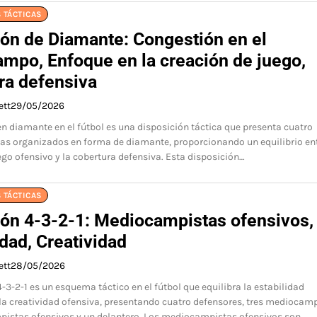
 TÁCTICAS
ón de Diamante: Congestión en el
mpo, Enfoque en la creación de juego,
ra defensiva
ett
29/05/2026
n diamante en el fútbol es una disposición táctica que presenta cuatro
s organizados en forma de diamante, proporcionando un equilibrio ent
ego ofensivo y la cobertura defensiva. Esta disposición…
 TÁCTICAS
ón 4-3-2-1: Mediocampistas ofensivos,
idad, Creatividad
ett
28/05/2026
-3-2-1 es un esquema táctico en el fútbol que equilibra la estabilidad
la creatividad ofensiva, presentando cuatro defensores, tres mediocamp
istas ofensivos y un delantero. Los mediocampistas ofensivos son