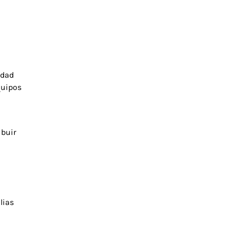
idad
quipos
ibuir
lias