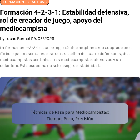
FORMACIONES TÁCTICAS
Formación 4-2-3-1: Estabilidad defensiva,
rol de creador de juego, apoyo del
mediocampista
by Lucas Bennett
19/05/2026
La formación 4-2-3-1 es un arreglo táctico ampliamente adoptado en el
fútbol, que presenta una estructura sólida de cuatro defensores, dos
mediocampistas centrales, tres mediocampistas ofensivos y un
delantero. Este esquema no solo asegura estabilidad…