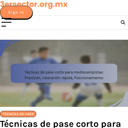
3ersector.org.mx
Skip
to
Sign In
content
TÉCNICAS DE PASE
Técnicas de pase corto para