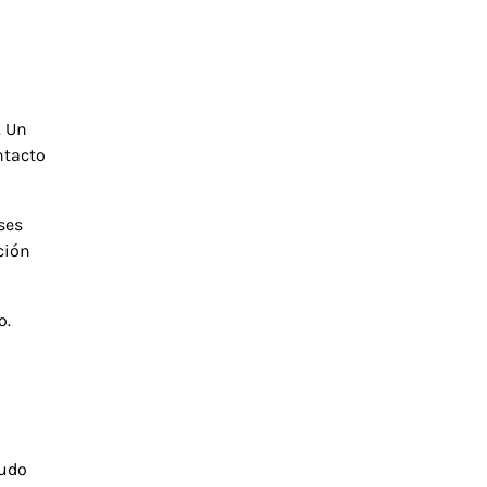
. Un
ntacto
ses
ción
o.
nudo