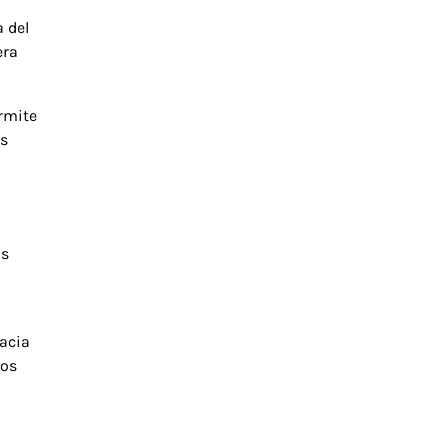
a del
era
ermite
es
us
hacia
los