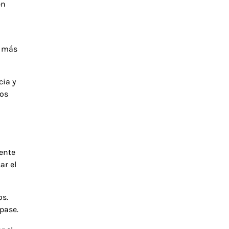
en
s más
cia y
ios
uente
ar el
os.
pase.