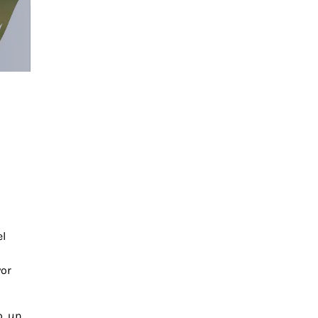
el
yor
o, un