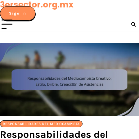
3ersector.org.mx
Skip
to
Sign In
content
RESPONSABILIDADES DEL MEDIOCAMPISTA
Responsabilidades del